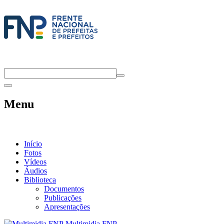
Menu
Início
Fotos
Vídeos
Áudios
Biblioteca
Documentos
Publicações
Apresentações
Multimidia FNP