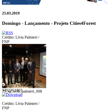
25.03.2019
Domingo - Lançamento - Projeto Cities4Forest
Crédito: Lívia Palmieri /
FNP
75_rg_livia_palmieri_008
Código: FNP20190325-
34023C1903
75_rg_livia_palmieri_008
Crédito: Lívia Palmieri /
FNP