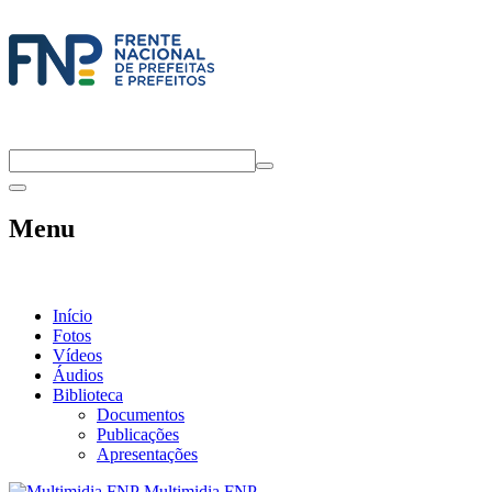
Menu
Início
Fotos
Vídeos
Áudios
Biblioteca
Documentos
Publicações
Apresentações
Multimidia FNP