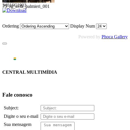
34016C1903
75_rg_livia_palmieri_001
Ordering
Display Num
Powered by
Phoca Gallery
CENTRAL MULTIMÍDIA
Fale conosco
Subject:
Digite o seu e-mail
Sua mensagem