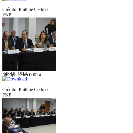
Crédito: Phillipe Cedro /
FNP
phillipe cedro 00024
Código: FNP20190503-
34383C1914
phillipe cedro 00024
Crédito: Phillipe Cedro /
FNP