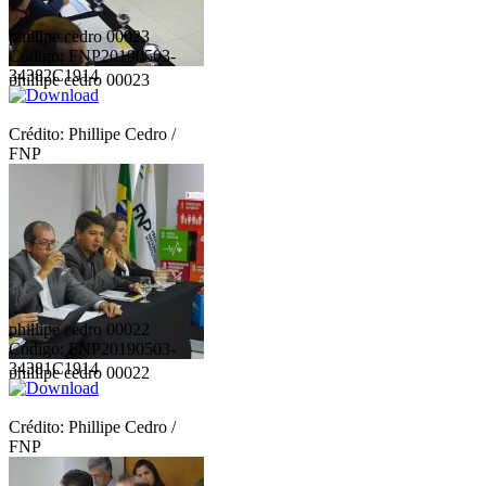
phillipe cedro 00023
Código: FNP20190503-
34382C1914
phillipe cedro 00023
Crédito: Phillipe Cedro /
FNP
phillipe cedro 00022
Código: FNP20190503-
34381C1914
phillipe cedro 00022
Crédito: Phillipe Cedro /
FNP