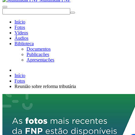
Início
Fotos
Vídeos
Áudios
Biblioteca
Documentos
Publicações
Apresentações
Início
Fotos
Reunião sobre reforma tributária