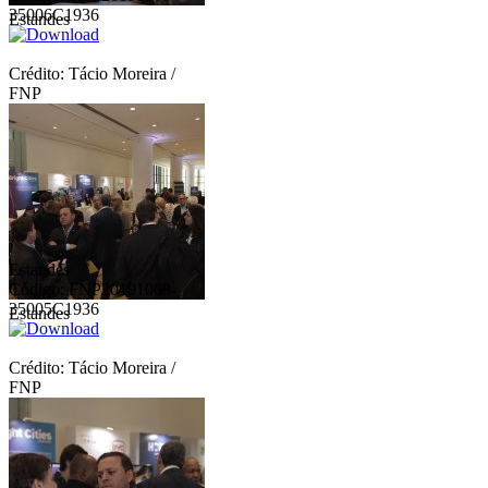
35006C1936
Estandes
Crédito: Tácio Moreira /
FNP
Estandes
Código: FNP20191008-
35005C1936
Estandes
Crédito: Tácio Moreira /
FNP