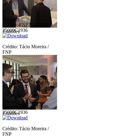
Estandes
Código: FNP20191008-
35009C1936
Estandes
Crédito: Tácio Moreira /
FNP
Estandes
Código: FNP20191008-
35008C1936
Estandes
Crédito: Tácio Moreira /
FNP