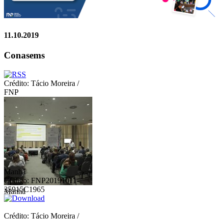
11.10.2019
Conasems
Crédito: Tácio Moreira /
FNP
Manhã
Código: FNP20191011-
35915C1965
Manhã
Crédito: Tácio Moreira /