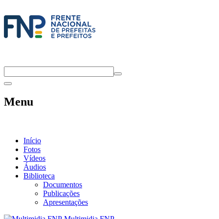
Menu
Início
Fotos
Vídeos
Áudios
Biblioteca
Documentos
Publicações
Apresentações
Multimidia FNP