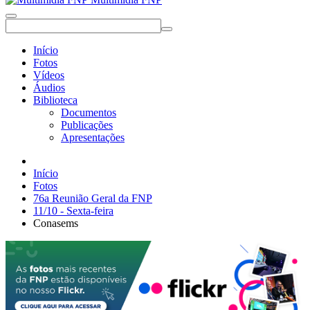
Início
Fotos
Vídeos
Áudios
Biblioteca
Documentos
Publicações
Apresentações
Início
Fotos
76a Reunião Geral da FNP
11/10 - Sexta-feira
Conasems