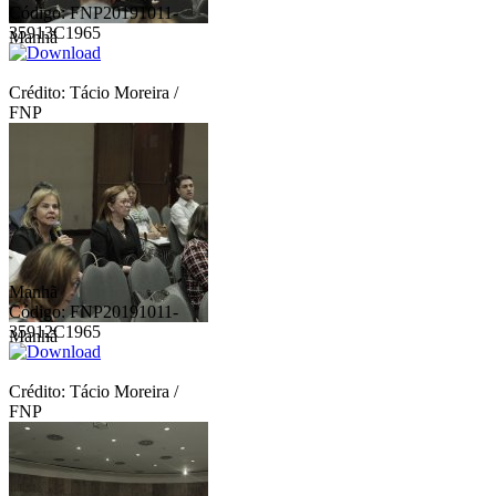
Código: FNP20191011-
35913C1965
Manhã
Crédito: Tácio Moreira /
FNP
Manhã
Código: FNP20191011-
35912C1965
Manhã
Crédito: Tácio Moreira /
FNP