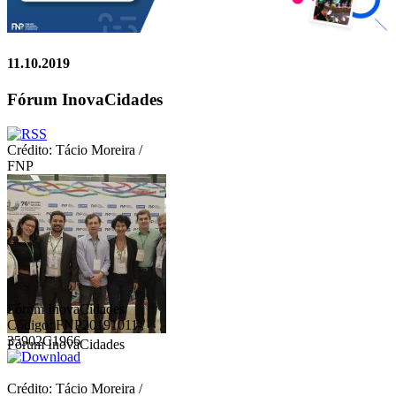
11.10.2019
Fórum InovaCidades
Crédito: Tácio Moreira /
FNP
Fórum InovaCidades
Código: FNP20191011-
35902C1966
Fórum InovaCidades
Crédito: Tácio Moreira /