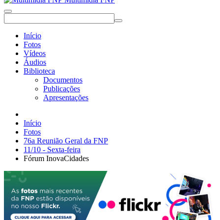
Início
Fotos
Vídeos
Áudios
Biblioteca
Documentos
Publicações
Apresentações
Início
Fotos
76a Reunião Geral da FNP
11/10 - Sexta-feira
Fórum InovaCidades