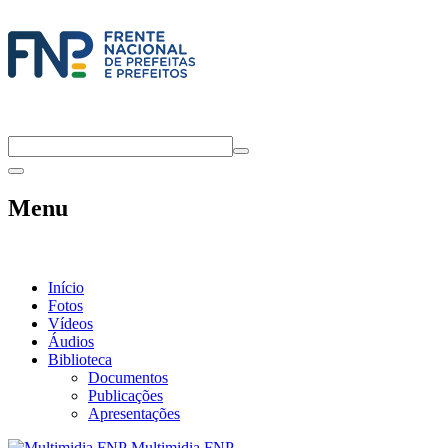
Menu
Início
Fotos
Vídeos
Áudios
Biblioteca
Documentos
Publicações
Apresentações
Multimidia FNP