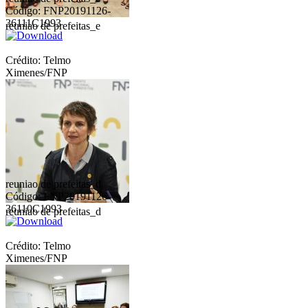
Código: FNP20191126-
36111C1993
reuniao de prefeitas_e
Crédito: Telmo
Ximenes/FNP
reuniao de prefeitas_d
Código: FNP20191126-
36110C1993
reuniao de prefeitas_d
Crédito: Telmo
Ximenes/FNP