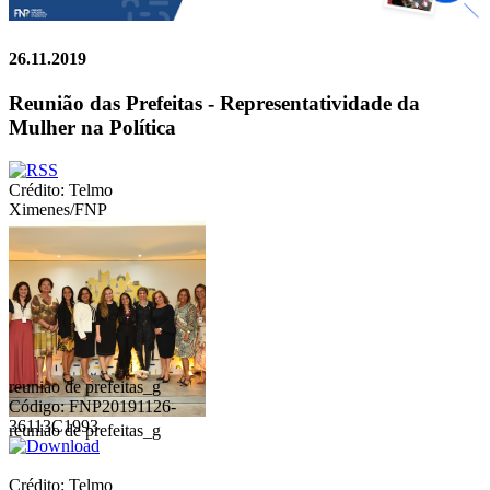
26.11.2019
Reunião das Prefeitas - Representatividade da
Mulher na Política
Crédito: Telmo
Ximenes/FNP
reuniao de prefeitas_g
Código: FNP20191126-
36113C1993
reuniao de prefeitas_g
Crédito: Telmo