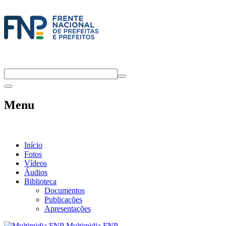
Menu
Início
Fotos
Vídeos
Áudios
Biblioteca
Documentos
Publicações
Apresentações
Multimidia FNP