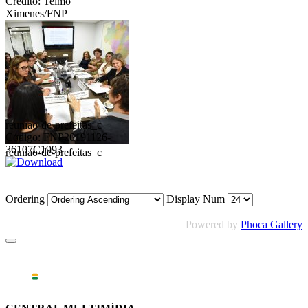
Crédito: Telmo
Ximenes/FNP
reuniao-de-prefeitas_c
Código: FNP20191126-
36107C1993
reuniao-de-prefeitas_c
Ordering
Display Num
Powered by
Phoca Gallery