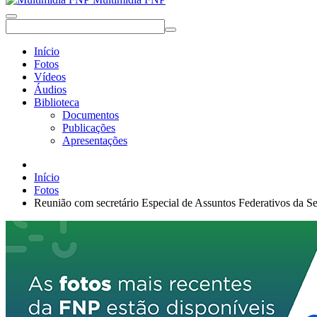
Início
Fotos
Vídeos
Áudios
Biblioteca
Documentos
Publicações
Apresentações
Início
Fotos
Reunião com secretário Especial de Assuntos Federativos da Sec