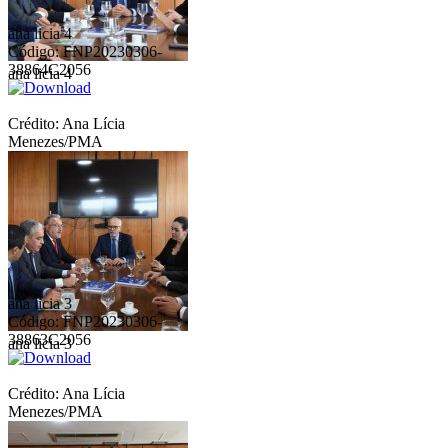
ana licia 4
Código: FNP20230306-
38864C2056
ana licia 4
Crédito: Ana Lícia
Menezes/PMA
ana licia 3
Código: FNP20230306-
38863C2056
ana licia 3
Crédito: Ana Lícia
Menezes/PMA