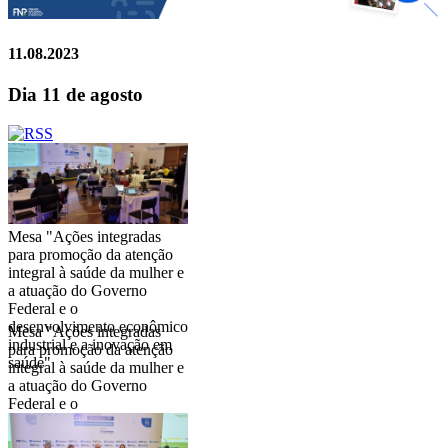
11.08.2023
Dia 11 de agosto
Mesa "Ações integradas
para promoção da atenção
integral à saúde da mulher e
a atuação do Governo
Federal e o
desenvolvimento econômico
Mesa "Ações integradas
industrial e a inovação em
para promoção da atenção
saúde"
integral à saúde da mulher e
a atuação do Governo
Federal e o
desenvolvimento econômico
industrial e a inovação em