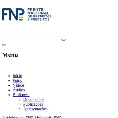
Menu
Início
Fotos
Vídeos
Áudios
Biblioteca
Documentos
Publicações
Apresentações
Multimidia FNP