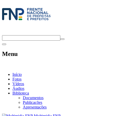
Menu
Início
Fotos
Vídeos
Áudios
Biblioteca
Documentos
Publicações
Apresentações
Multimidia FNP