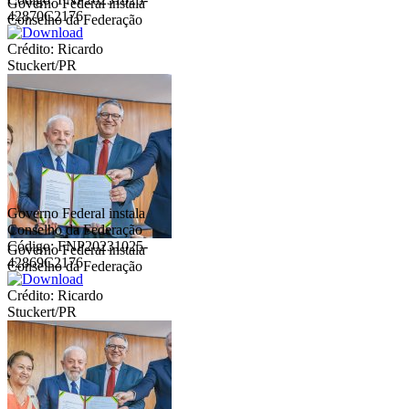
Governo Federal instala
42870C2176
Conselho da Federação
Crédito: Ricardo
Stuckert/PR
Governo Federal instala
Conselho da Federação
Código: FNP20231025-
Governo Federal instala
42869C2176
Conselho da Federação
Crédito: Ricardo
Stuckert/PR