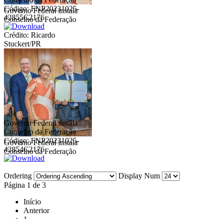
Código: FNP20231025-
Governo Federal instala
42855C2176
Conselho da Federação
Crédito: Ricardo
Stuckert/PR
Governo Federal instala
Conselho da Federação
Código: FNP20231025-
Governo Federal instala
42854C2176
Conselho da Federação
Ordering
Display Num
Página 1 de 3
Início
Anterior