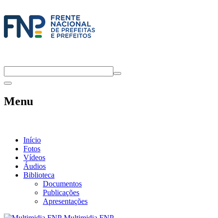
Menu
Início
Fotos
Vídeos
Áudios
Biblioteca
Documentos
Publicações
Apresentações
Multimidia FNP