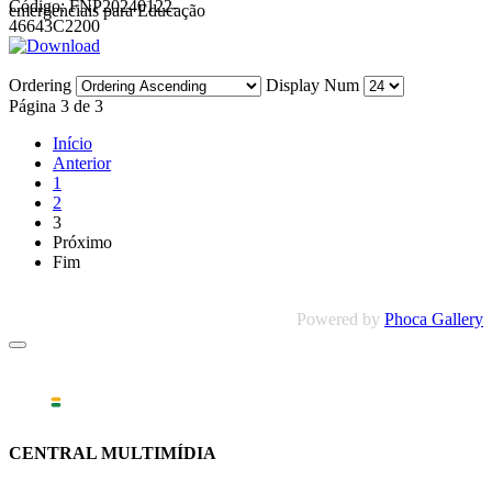
Código: FNP20240122-
emergenciais para Educação
46643C2200
Ordering
Display Num
Página 3 de 3
Início
Anterior
1
2
3
Próximo
Fim
Powered by
Phoca Gallery
CENTRAL MULTIMÍDIA