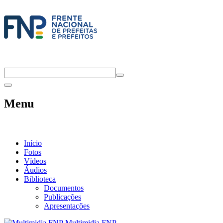
Menu
Início
Fotos
Vídeos
Áudios
Biblioteca
Documentos
Publicações
Apresentações
Multimidia FNP