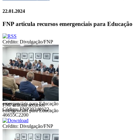
22.01.2024
FNP articula recursos emergenciais para Educação
Crédito: Divulgação/FNP
FNP articula recursos
emergenciais para Educação
FNP articula recursos
Código: FNP20240122-
emergenciais para Educação
46655C2200
Crédito: Divulgação/FNP