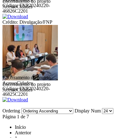
Encerramento do projeto
Código: FNP20240220-
AcessoCidades
46826C2201
Crédito: Divulgação/FNP
Encerramento do projeto
AcessoCidades
Encerramento do projeto
Código: FNP20240220-
AcessoCidades
46825C2201
Ordering
Display Num
Página 1 de 7
Início
Anterior