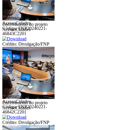
Encerramento do projeto
AcessoCidades
Encerramento do projeto
Código: FNP20240221-
AcessoCidades
46843C2201
Crédito: Divulgação/FNP
Encerramento do projeto
AcessoCidades
Encerramento do projeto
Código: FNP20240221-
AcessoCidades
46842C2201
Crédito: Divulgação/FNP