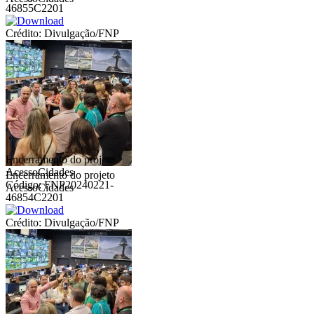
46855C2201
Crédito: Divulgação/FNP
Encerramento do projeto
AcessoCidades
Encerramento do projeto
Código: FNP20240221-
AcessoCidades
46854C2201
Crédito: Divulgação/FNP