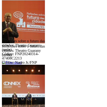
Reflexões sobre o futuro das
cidades: Theatro Guarany
Reflexões sobre o futuro das
(noite)
cidades: Theatro Guarany
Código: FNP20240314-
(noite)
47408C2213
Crédito: Nauro Jr./FNP
Reflexões sobre o futuro das