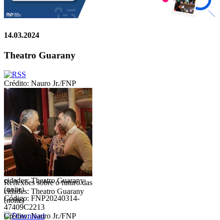
14.03.2024
Theatro Guarany
Crédito: Nauro Jr./FNP
Reflexões sobre o futuro das
cidades: Theatro Guarany
Reflexões sobre o futuro das
(noite)
cidades: Theatro Guarany
Código: FNP20240314-
(noite)
47409C2213
Crédito: Nauro Jr./FNP