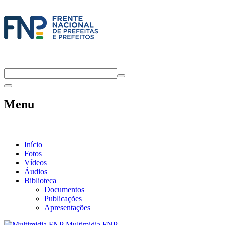
Menu
Início
Fotos
Vídeos
Áudios
Biblioteca
Documentos
Publicações
Apresentações
Multimidia FNP