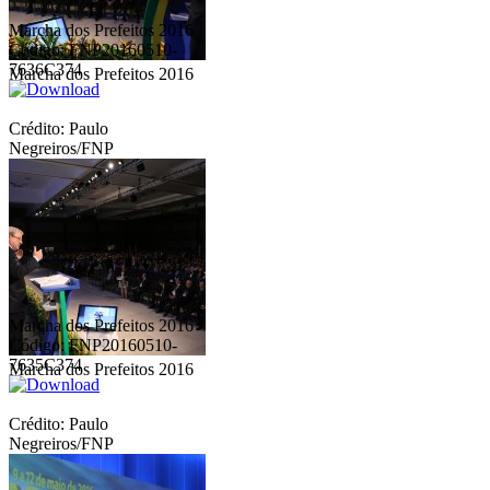
Marcha dos Prefeitos 2016
Código: FNP20160510-
7636C374
Marcha dos Prefeitos 2016
Crédito: Paulo
Negreiros/FNP
Marcha dos Prefeitos 2016
Código: FNP20160510-
7635C374
Marcha dos Prefeitos 2016
Crédito: Paulo
Negreiros/FNP