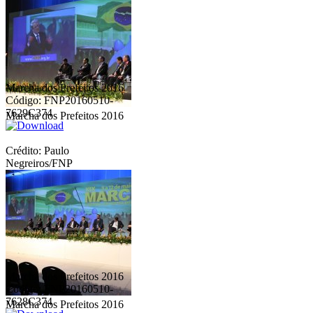
Marcha dos Prefeitos 2016
Código: FNP20160510-
7629C374
Marcha dos Prefeitos 2016
Crédito: Paulo
Negreiros/FNP
Marcha dos Prefeitos 2016
Código: FNP20160510-
7628C374
Marcha dos Prefeitos 2016