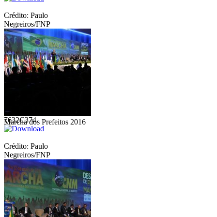
Crédito: Paulo
Negreiros/FNP
Marcha dos Prefeitos 2016
Código: FNP20160510-
7632C374
Marcha dos Prefeitos 2016
Crédito: Paulo
Negreiros/FNP