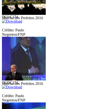
Marcha dos Prefeitos 2016
Código: FNP20160510-
7631C374
Marcha dos Prefeitos 2016
Crédito: Paulo
Negreiros/FNP
Marcha dos Prefeitos 2016
Código: FNP20160510-
7630C374
Marcha dos Prefeitos 2016
Crédito: Paulo
Negreiros/FNP