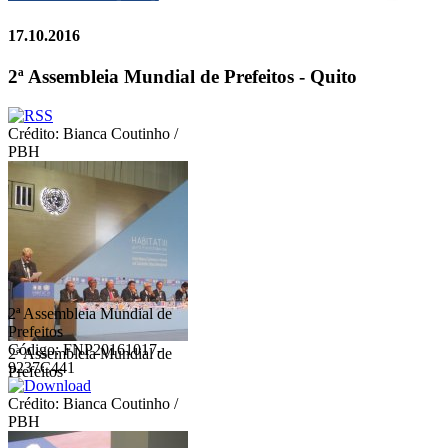
17.10.2016
2ª Assembleia Mundial de Prefeitos - Quito
Crédito: Bianca Coutinho /
PBH
2ª Assembleia Mundial de
Prefeitos
Código: FNP20161017-
2ª Assembleia Mundial de
9237C441
Prefeitos
Crédito: Bianca Coutinho /
PBH