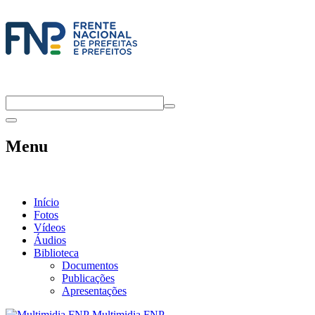
Menu
Início
Fotos
Vídeos
Áudios
Biblioteca
Documentos
Publicações
Apresentações
Multimidia FNP