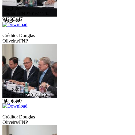
img_8899
Código: FNP20161129-
9426C447
img_8899
Crédito: Douglas
Oliveira/FNP
img_8892
Código: FNP20161129-
9425C447
img_8892
Crédito: Douglas
Oliveira/FNP