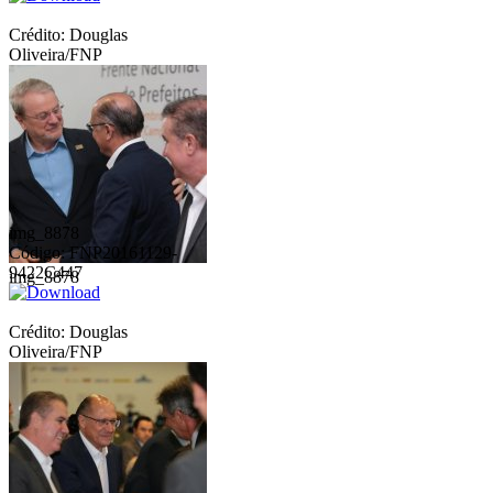
Crédito: Douglas
Oliveira/FNP
img_8878
Código: FNP20161129-
9422C447
img_8878
Crédito: Douglas
Oliveira/FNP