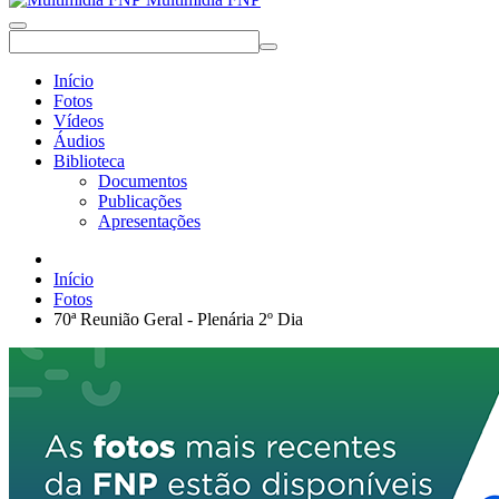
Início
Fotos
Vídeos
Áudios
Biblioteca
Documentos
Publicações
Apresentações
Início
Fotos
70ª Reunião Geral - Plenária 2º Dia