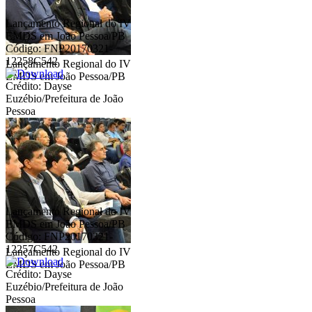
Lançamento Regional do IV
EMDS em João Pessoa/PB
Código: FNP20170321-
12258C542
Lançamento Regional do IV
EMDS em João Pessoa/PB
Crédito: Dayse
Euzébio/Prefeitura de João
Pessoa
Lançamento Regional do IV
EMDS em João Pessoa/PB
Código: FNP20170321-
12257C542
Lançamento Regional do IV
EMDS em João Pessoa/PB
Crédito: Dayse
Euzébio/Prefeitura de João
Pessoa