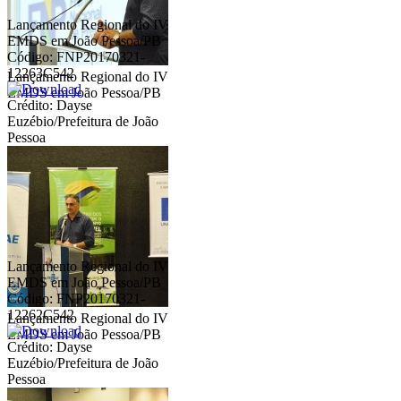
Lançamento Regional do IV
EMDS em João Pessoa/PB
Código: FNP20170321-
12263C542
Lançamento Regional do IV
EMDS em João Pessoa/PB
Crédito: Dayse
Euzébio/Prefeitura de João
Pessoa
Lançamento Regional do IV
EMDS em João Pessoa/PB
Código: FNP20170321-
12262C542
Lançamento Regional do IV
EMDS em João Pessoa/PB
Crédito: Dayse
Euzébio/Prefeitura de João
Pessoa