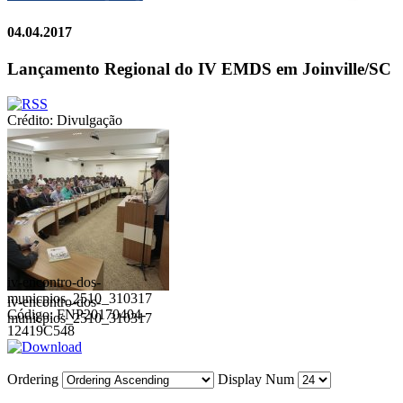
04.04.2017
Lançamento Regional do IV EMDS em Joinville/SC
Crédito: Divulgação
iv-encontro-dos-
municpios_2510_310317
iv-encontro-dos-
Código: FNP20170404-
municpios_2510_310317
12419C548
Ordering
Display Num