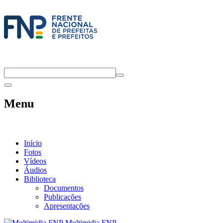
Menu
Início
Fotos
Vídeos
Áudios
Biblioteca
Documentos
Publicações
Apresentações
Multimidia FNP