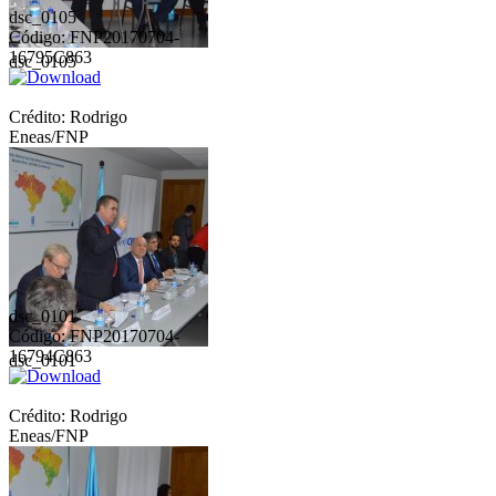
dsc_0105
Código: FNP20170704-
16795C863
dsc_0105
Crédito: Rodrigo
Eneas/FNP
dsc_0101
Código: FNP20170704-
16794C863
dsc_0101
Crédito: Rodrigo
Eneas/FNP