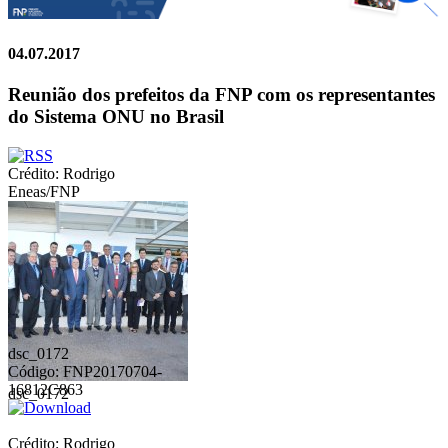
04.07.2017
Reunião dos prefeitos da FNP com os representantes
do Sistema ONU no Brasil
Crédito: Rodrigo
Eneas/FNP
dsc_0172
Código: FNP20170704-
16812C863
dsc_0172
Crédito: Rodrigo