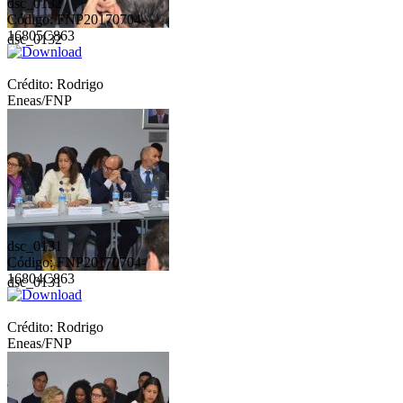
dsc_0132
Código: FNP20170704-
16805C863
dsc_0132
Crédito: Rodrigo
Eneas/FNP
dsc_0131
Código: FNP20170704-
16804C863
dsc_0131
Crédito: Rodrigo
Eneas/FNP