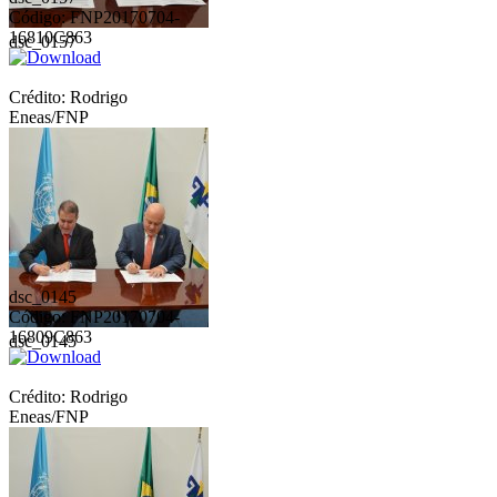
Código: FNP20170704-
16810C863
dsc_0157
Crédito: Rodrigo
Eneas/FNP
dsc_0145
Código: FNP20170704-
16809C863
dsc_0145
Crédito: Rodrigo
Eneas/FNP