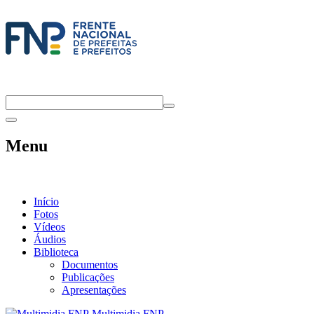
Menu
Início
Fotos
Vídeos
Áudios
Biblioteca
Documentos
Publicações
Apresentações
Multimidia FNP