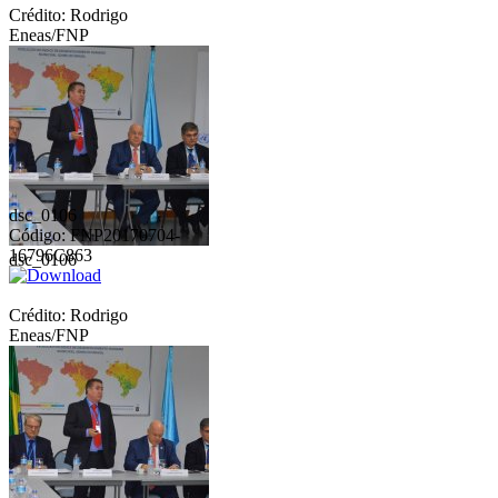
Crédito: Rodrigo
Eneas/FNP
dsc_0106
Código: FNP20170704-
16796C863
dsc_0106
Crédito: Rodrigo
Eneas/FNP