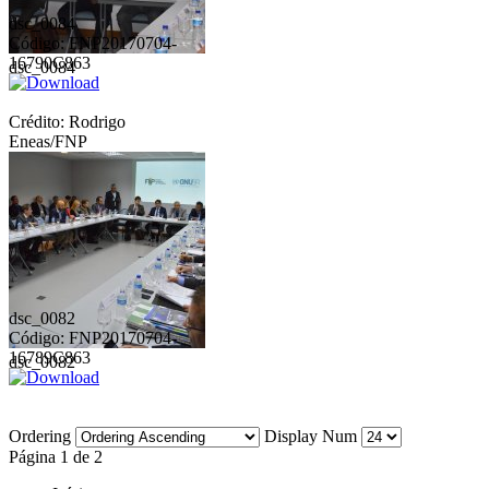
dsc_0084
Código: FNP20170704-
16790C863
dsc_0084
Crédito: Rodrigo
Eneas/FNP
dsc_0082
Código: FNP20170704-
16789C863
dsc_0082
Ordering
Display Num
Página 1 de 2