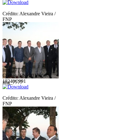
Crédito: Alexandre Vieira /
FNP
img_7777
Código: FNP20180507-
18240C991
img_7777
Crédito: Alexandre Vieira /
FNP