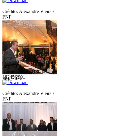
Crédito: Alexandre Vieira /
FNP
img_7871
Código: FNP20180507-
18245C991
img_7871
Crédito: Alexandre Vieira /
FNP