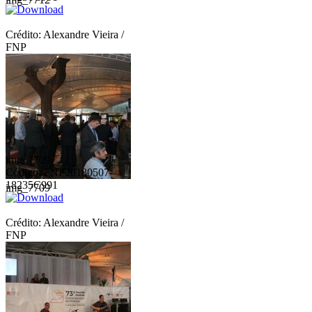
Crédito: Alexandre Vieira /
FNP
img_7709
Código: FNP20180507-
18235C991
img_7709
Crédito: Alexandre Vieira /
FNP