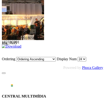
img_7695
Código: FNP20180507-
18232C991
img_7695
Ordering
Display Num
Powered by
Phoca Gallery
CENTRAL MULTIMÍDIA