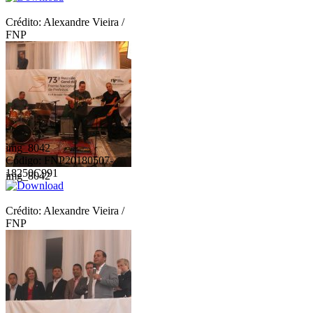
Crédito: Alexandre Vieira /
FNP
img_8042
Código: FNP20180507-
18250C991
img_8042
Crédito: Alexandre Vieira /
FNP