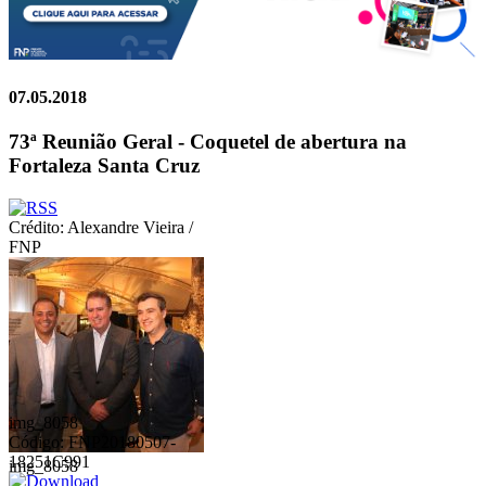
07.05.2018
73ª Reunião Geral - Coquetel de abertura na
Fortaleza Santa Cruz
Crédito: Alexandre Vieira /
FNP
img_8058
Código: FNP20180507-
18251C991
img_8058