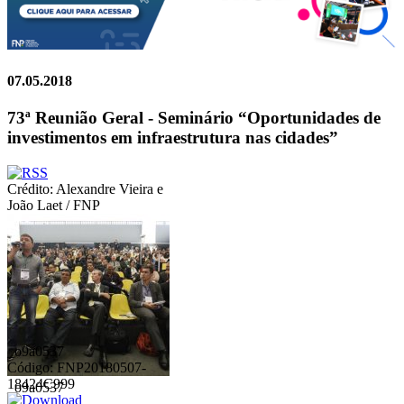
07.05.2018
73ª Reunião Geral - Seminário “Oportunidades de
investimentos em infraestrutura nas cidades”
Crédito: Alexandre Vieira e
João Laet / FNP
_o9a0537
Código: FNP20180507-
18424C999
_o9a0537