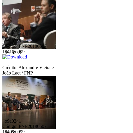
_o9a0258
Código: FNP20180507-
18410C999
_o9a0258
Crédito: Alexandre Vieira e
João Laet / FNP
_o9a0241
Código: FNP20180507-
18409C999
_o9a0241