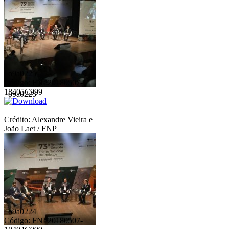
_o9a0225
Código: FNP20180507-
18405C999
_o9a0225
Crédito: Alexandre Vieira e
João Laet / FNP
_o9a0224
Código: FNP20180507-