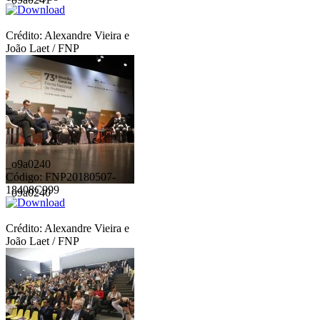
Crédito: Alexandre Vieira e
João Laet / FNP
_o9a0240
Código: FNP20180507-
18408C999
_o9a0240
Crédito: Alexandre Vieira e
João Laet / FNP