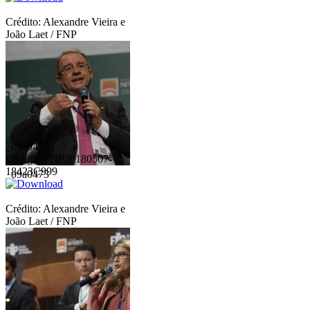
Crédito: Alexandre Vieira e
João Laet / FNP
_o9a0473
Código: FNP20180507-
18423C999
_o9a0473
Crédito: Alexandre Vieira e
João Laet / FNP