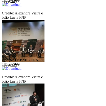
18404C999
_o9a0224
Crédito: Alexandre Vieira e
João Laet / FNP
_o9a0222
Código: FNP20180507-
18403C999
_o9a0222
Crédito: Alexandre Vieira e
João Laet / FNP