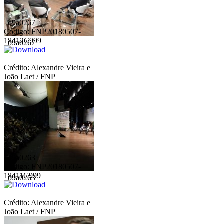
_o9a0267
Código: FNP20180507-
18412C999
_o9a0267
Crédito: Alexandre Vieira e
João Laet / FNP
_o9a0263
Código: FNP20180507-
18411C999
_o9a0263
Crédito: Alexandre Vieira e
João Laet / FNP