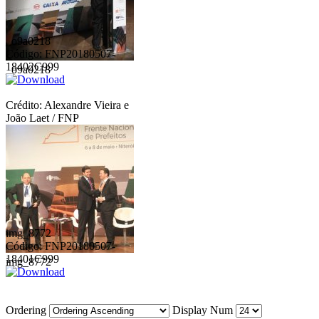
_o9a0218
Código: FNP20180507-
18402C999
_o9a0218
Crédito: Alexandre Vieira e
João Laet / FNP
img_8772
Código: FNP20180507-
18401C999
img_8772
Ordering
Display Num