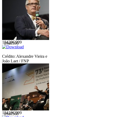
_o9a0396
Código: FNP20180507-
18420C999
_o9a0396
Crédito: Alexandre Vieira e
João Laet / FNP
_o9a0368
Código: FNP20180507-
18419C999
_o9a0368