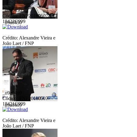
_o9a0450
Código: FNP20180507-
18422C999
_o9a0450
Crédito: Alexandre Vieira e
João Laet / FNP
_o9a0409
Código: FNP20180507-
18421C999
_o9a0409
Crédito: Alexandre Vieira e
João Laet / FNP