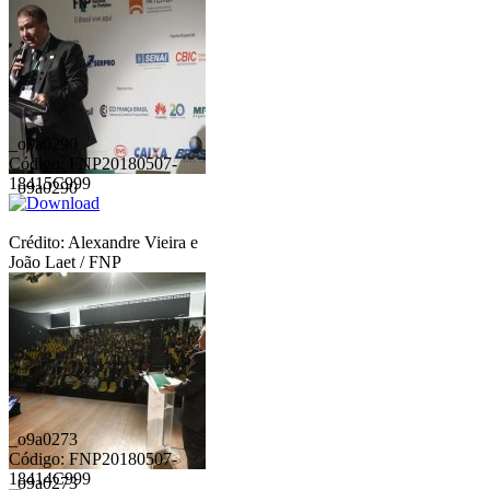
_o9a0290
Código: FNP20180507-
18415C999
_o9a0290
Crédito: Alexandre Vieira e
João Laet / FNP
_o9a0273
Código: FNP20180507-
18414C999
_o9a0273