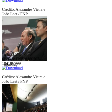
Crédito: Alexandre Vieira e
João Laet / FNP
_o9a0327
Código: FNP20180507-
18418C999
_o9a0327
Crédito: Alexandre Vieira e
João Laet / FNP