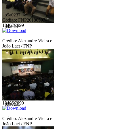
_o9a0237
Código: FNP20180507-
18407C999
_o9a0237
Crédito: Alexandre Vieira e
João Laet / FNP
_o9a0235
Código: FNP20180507-
18406C999
_o9a0235
Crédito: Alexandre Vieira e
João Laet / FNP