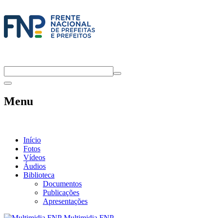
Menu
Início
Fotos
Vídeos
Áudios
Biblioteca
Documentos
Publicações
Apresentações
Multimidia FNP