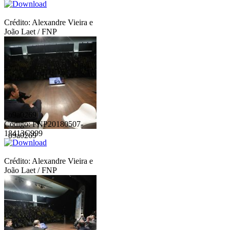
Crédito: Alexandre Vieira e
João Laet / FNP
_o9a0269
Código: FNP20180507-
18413C999
_o9a0269
Crédito: Alexandre Vieira e
João Laet / FNP