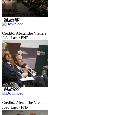
_o9a0315
Código: FNP20180507-
18417C999
_o9a0315
Crédito: Alexandre Vieira e
João Laet / FNP
_o9a0309
Código: FNP20180507-
18416C999
_o9a0309
Crédito: Alexandre Vieira e
João Laet / FNP