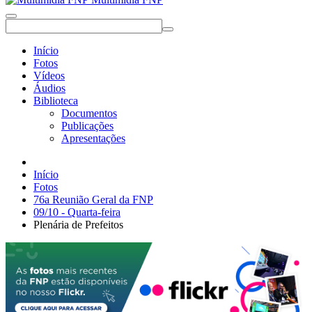
Início
Fotos
Vídeos
Áudios
Biblioteca
Documentos
Publicações
Apresentações
Início
Fotos
76a Reunião Geral da FNP
09/10 - Quarta-feira
Plenária de Prefeitos