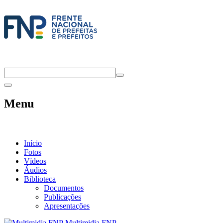
Menu
Início
Fotos
Vídeos
Áudios
Biblioteca
Documentos
Publicações
Apresentações
Multimidia FNP