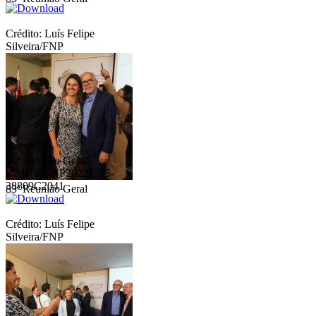
Crédito: Luís Felipe
Silveira/FNP
83ª Reunião Geral
Código: FNP20221215-
38809C2041
83ª Reunião Geral
Crédito: Luís Felipe
Silveira/FNP