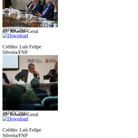
83ª Reunião Geral
Código: FNP20221215-
38798C2041
83ª Reunião Geral
Crédito: Luís Felipe
Silveira/FNP
83ª Reunião Geral
Código: FNP20221215-
38797C2041
83ª Reunião Geral
Crédito: Luís Felipe
Silveira/FNP