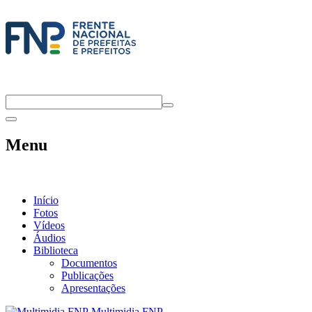
Menu
Início
Fotos
Vídeos
Áudios
Biblioteca
Documentos
Publicações
Apresentações
Multimidia FNP