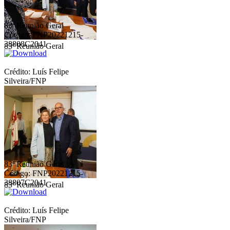
83ª Reunião Geral
Código: FNP20221215-
38808C2041
83ª Reunião Geral
Crédito: Luís Felipe
Silveira/FNP
83ª Reunião Geral
Código: FNP20221215-
38807C2041
83ª Reunião Geral
Crédito: Luís Felipe
Silveira/FNP