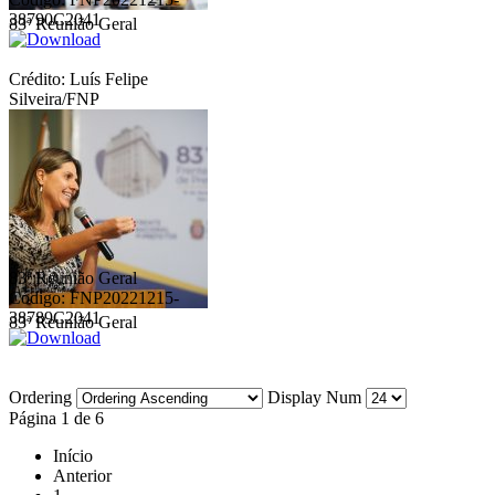
38790C2041
83ª Reunião Geral
Crédito: Luís Felipe
Silveira/FNP
83ª Reunião Geral
Código: FNP20221215-
38789C2041
83ª Reunião Geral
Ordering
Display Num
Página 1 de 6
Início
Anterior