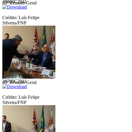
38800C2041
83ª Reunião Geral
Crédito: Luís Felipe
Silveira/FNP
83ª Reunião Geral
Código: FNP20221215-
38799C2041
83ª Reunião Geral
Crédito: Luís Felipe
Silveira/FNP