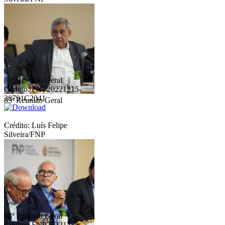
83ª Reunião Geral
Código: FNP20221215-
38791C2041
83ª Reunião Geral
Crédito: Luís Felipe
Silveira/FNP
83ª Reunião Geral
Código: FNP20221215-