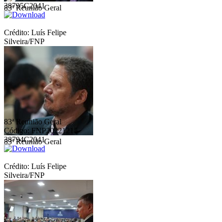
38795C2041
83ª Reunião Geral
Crédito: Luís Felipe
Silveira/FNP
83ª Reunião Geral
Código: FNP20221215-
38794C2041
83ª Reunião Geral
Crédito: Luís Felipe
Silveira/FNP