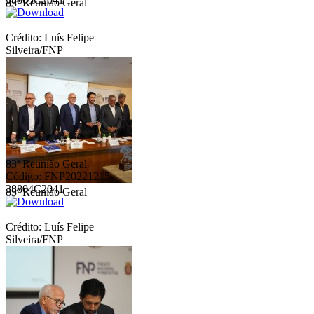
83ª Reunião Geral
Crédito: Luís Felipe
Silveira/FNP
83ª Reunião Geral
Código: FNP20221215-
38804C2041
83ª Reunião Geral
Crédito: Luís Felipe
Silveira/FNP