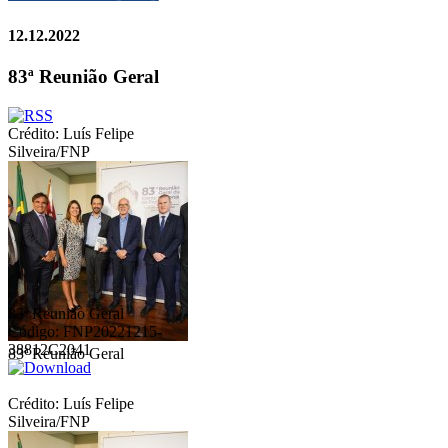
12.12.2022
83ª Reunião Geral
Crédito: Luís Felipe
Silveira/FNP
83ª Reunião Geral
Código: FNP20221215-
38812C2041
83ª Reunião Geral
Crédito: Luís Felipe
Silveira/FNP