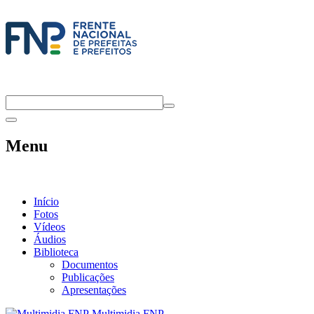
Menu
Início
Fotos
Vídeos
Áudios
Biblioteca
Documentos
Publicações
Apresentações
Multimidia FNP