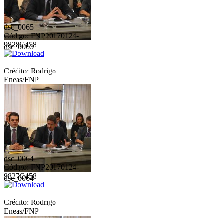
dsc_0065
Código: FNP20170124-
9828C458
dsc_0065
Crédito: Rodrigo
Eneas/FNP
dsc_0064
Código: FNP20170124-
9827C458
dsc_0064
Crédito: Rodrigo
Eneas/FNP