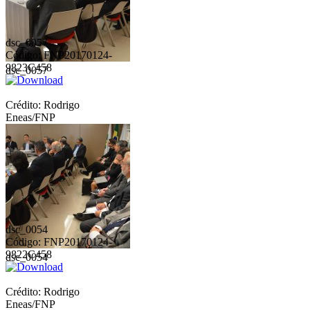
dsc_0057
Código: FNP20170124-
9823C458
dsc_0057
Crédito: Rodrigo
Eneas/FNP
dsc_0054
Código: FNP20170124-
9822C458
dsc_0054
Crédito: Rodrigo
Eneas/FNP