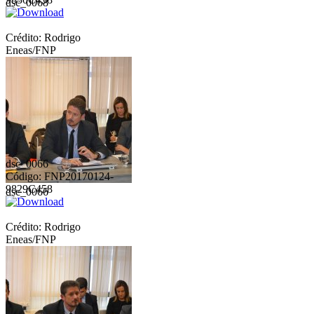
dsc_0068
Crédito: Rodrigo
Eneas/FNP
dsc_0066
Código: FNP20170124-
9829C458
dsc_0066
Crédito: Rodrigo
Eneas/FNP