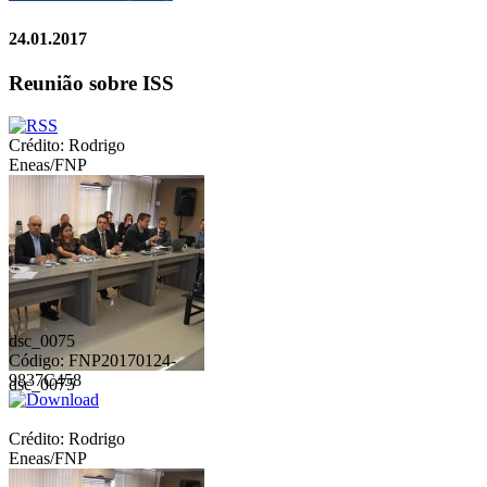
24.01.2017
Reunião sobre ISS
Crédito: Rodrigo
Eneas/FNP
dsc_0075
Código: FNP20170124-
9837C458
dsc_0075
Crédito: Rodrigo
Eneas/FNP