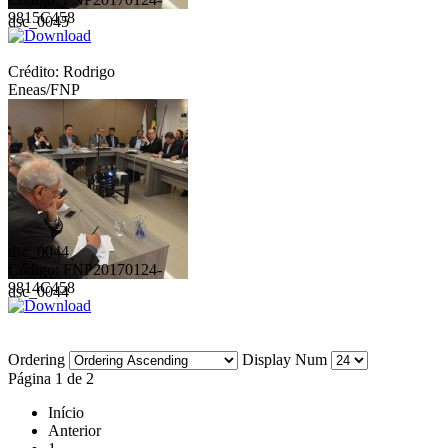
9815C458
dsc_0045
Crédito: Rodrigo
Eneas/FNP
dsc_0044
Código: FNP20170124-
9814C458
dsc_0044
Ordering
Display Num
Página 1 de 2
Início
Anterior