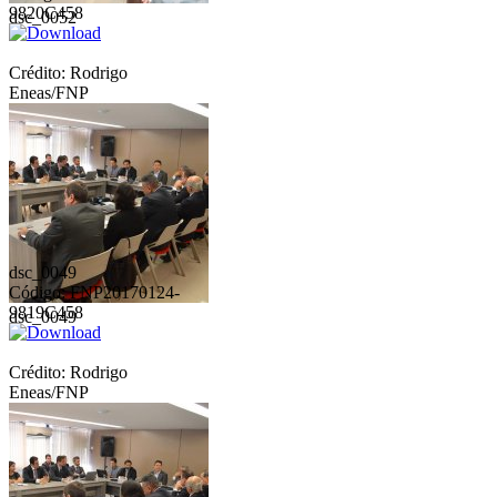
9820C458
dsc_0052
Crédito: Rodrigo
Eneas/FNP
dsc_0049
Código: FNP20170124-
9819C458
dsc_0049
Crédito: Rodrigo
Eneas/FNP