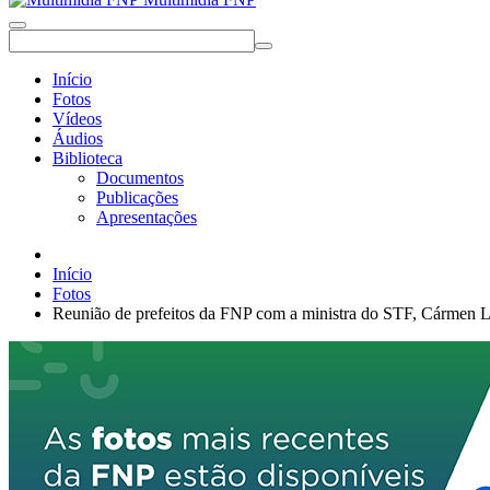
Início
Fotos
Vídeos
Áudios
Biblioteca
Documentos
Publicações
Apresentações
Início
Fotos
Reunião de prefeitos da FNP com a ministra do STF, Cármen L