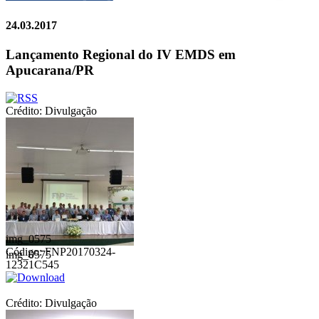
24.03.2017
Lançamento Regional do IV EMDS em
Apucarana/PR
Crédito: Divulgação
img_0575
Código: FNP20170324-
img_0575
12321C545
Crédito: Divulgação