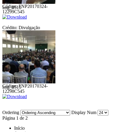
img_0516
Código: FNP20170324-
img_0516
12299C545
Crédito: Divulgação
img_0515
Código: FNP20170324-
img_0515
12298C545
Ordering
Display Num
Página 1 de 2
Início