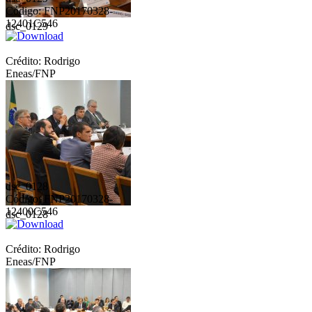
Código: FNP20170328-
12401C546
dsc_0129
Crédito: Rodrigo
Eneas/FNP
dsc_0128
Código: FNP20170328-
12400C546
dsc_0128
Crédito: Rodrigo
Eneas/FNP