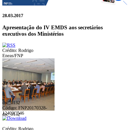
28.03.2017
Apresentação do IV EMDS aos secretários
executivos dos Ministérios
Crédito: Rodrigo
Eneas/FNP
dsc_0132
Código: FNP20170328-
12403C546
dsc_0132
Crédito: Rodrigo