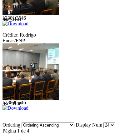
dsc_0101
Código: FNP20170328-
12381C546
dsc_0101
Crédito: Rodrigo
Eneas/FNP
dsc_0100
Código: FNP20170328-
12380C546
dsc_0100
Ordering
Display Num
Página 1 de 4