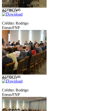
dsc_0123
Código: FNP20170328-
12396C546
dsc_0123
Crédito: Rodrigo
Eneas/FNP
dsc_0121
Código: FNP20170328-
12395C546
dsc_0121
Crédito: Rodrigo
Eneas/FNP