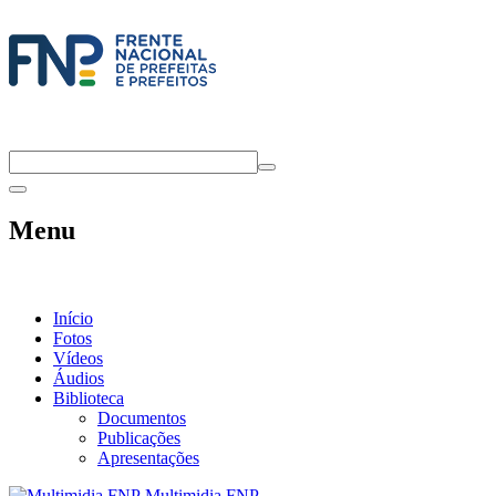
Menu
Início
Fotos
Vídeos
Áudios
Biblioteca
Documentos
Publicações
Apresentações
Multimidia FNP