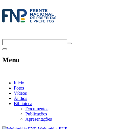
Menu
Início
Fotos
Vídeos
Áudios
Biblioteca
Documentos
Publicações
Apresentações
Multimidia FNP