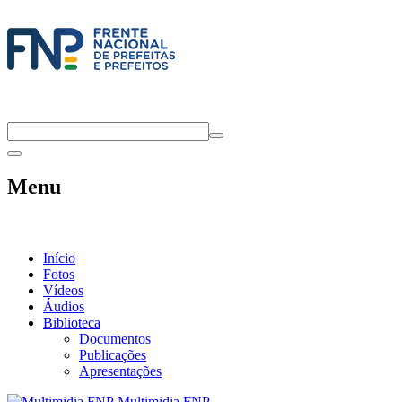
Menu
Início
Fotos
Vídeos
Áudios
Biblioteca
Documentos
Publicações
Apresentações
Multimidia FNP