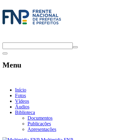
Menu
Início
Fotos
Vídeos
Áudios
Biblioteca
Documentos
Publicações
Apresentações
Multimidia FNP