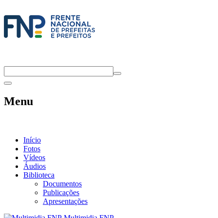
Menu
Início
Fotos
Vídeos
Áudios
Biblioteca
Documentos
Publicações
Apresentações
Multimidia FNP