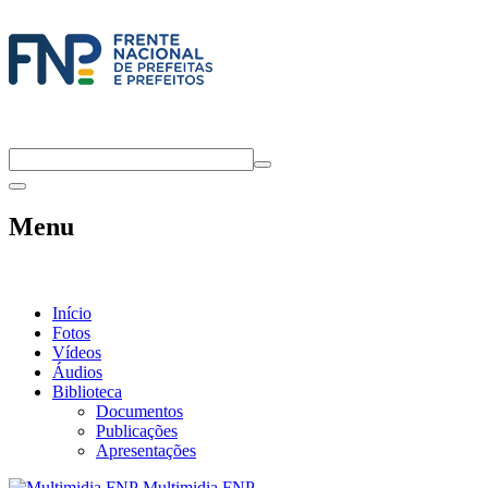
Menu
Início
Fotos
Vídeos
Áudios
Biblioteca
Documentos
Publicações
Apresentações
Multimidia FNP