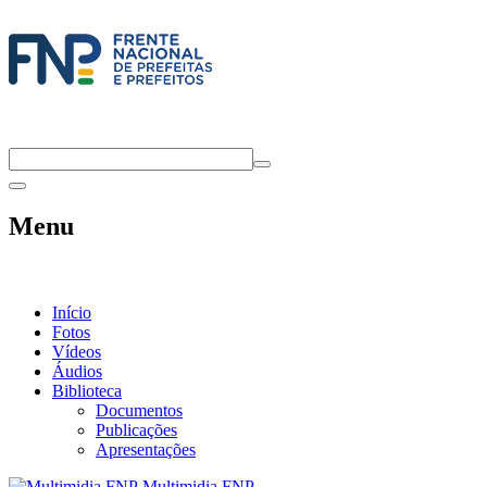
Menu
Início
Fotos
Vídeos
Áudios
Biblioteca
Documentos
Publicações
Apresentações
Multimidia FNP