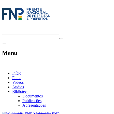
Menu
Início
Fotos
Vídeos
Áudios
Biblioteca
Documentos
Publicações
Apresentações
Multimidia FNP