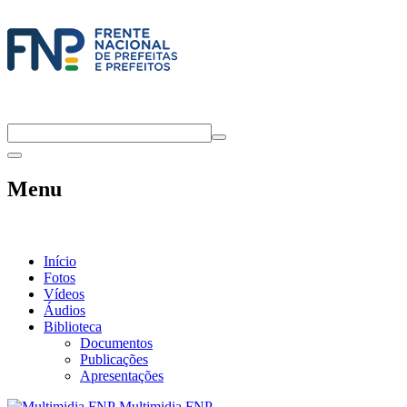
Menu
Início
Fotos
Vídeos
Áudios
Biblioteca
Documentos
Publicações
Apresentações
Multimidia FNP