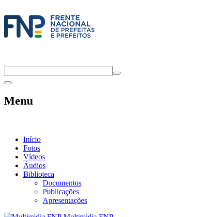
Menu
Início
Fotos
Vídeos
Áudios
Biblioteca
Documentos
Publicações
Apresentações
Multimidia FNP