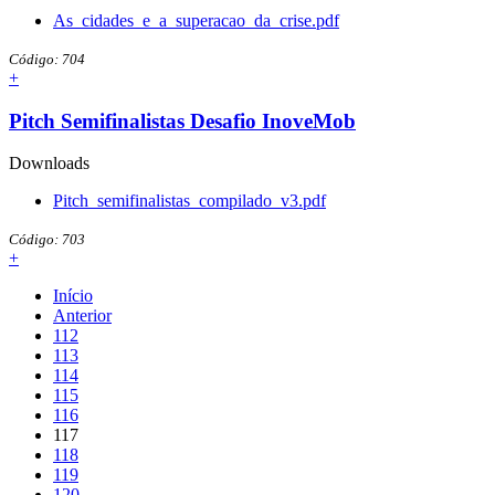
As_cidades_e_a_superacao_da_crise.pdf
Código: 704
+
Pitch Semifinalistas Desafio InoveMob
Downloads
Pitch_semifinalistas_compilado_v3.pdf
Código: 703
+
Início
Anterior
112
113
114
115
116
117
118
119
120