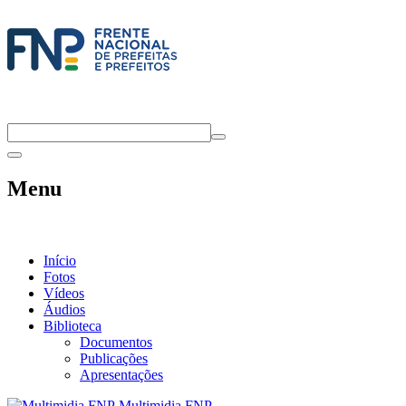
Menu
Início
Fotos
Vídeos
Áudios
Biblioteca
Documentos
Publicações
Apresentações
Multimidia FNP