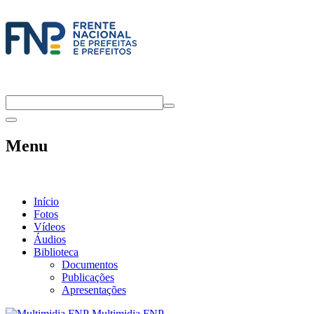
Menu
Início
Fotos
Vídeos
Áudios
Biblioteca
Documentos
Publicações
Apresentações
Multimidia FNP