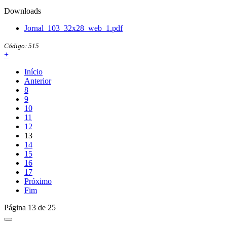
Downloads
Jornal_103_32x28_web_1.pdf
Código: 515
+
Início
Anterior
8
9
10
11
12
13
14
15
16
17
Próximo
Fim
Página 13 de 25