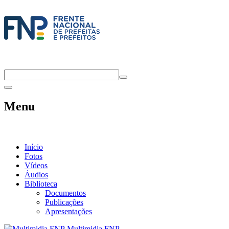
Menu
Início
Fotos
Vídeos
Áudios
Biblioteca
Documentos
Publicações
Apresentações
Multimidia FNP