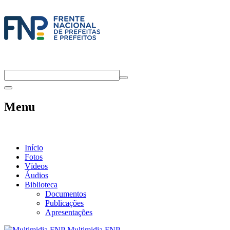
Menu
Início
Fotos
Vídeos
Áudios
Biblioteca
Documentos
Publicações
Apresentações
Multimidia FNP