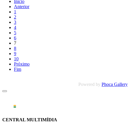
Início
Anterior
1
2
3
4
5
6
7
8
9
10
Próximo
Fim
Powered by
Phoca Gallery
CENTRAL MULTIMÍDIA