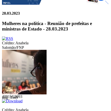
28.03.2023
Mulheres na política - Reunião de prefeitas e
ministras de Estado - 28.03.2023
Crédito: Anabela
Salomão/FNP
img_3369
Código: FNP20230328-
40911C2093
img_3369
Crédito: Anabela