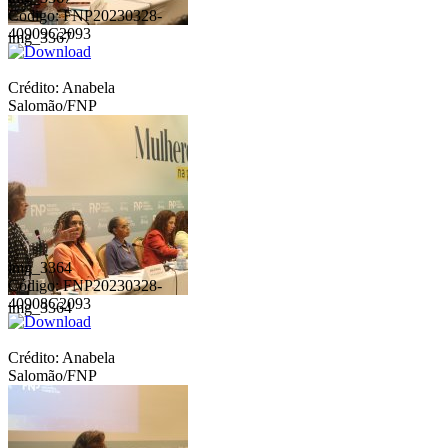
Código: FNP20230328-
40909C2093
img_3367
Crédito: Anabela
Salomão/FNP
img_3364
Código: FNP20230328-
40908C2093
img_3364
Crédito: Anabela
Salomão/FNP