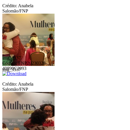
Crédito: Anabela
Salomão/FNP
img_3337
Código: FNP20230328-
40890C2093
img_3337
Crédito: Anabela
Salomão/FNP