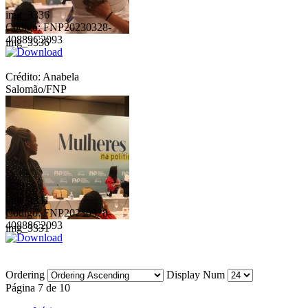
img_3336
Código: FNP20230328-
40889C2093
img_3336
Crédito: Anabela
Salomão/FNP
img_3331
Código: FNP20230328-
40888C2093
img_3331
Ordering
Display Num
Página 7 de 10