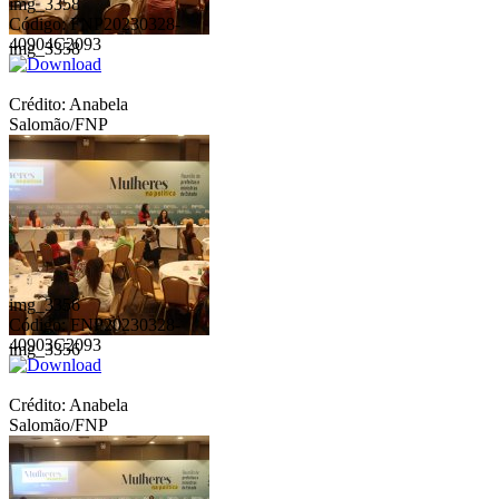
img_3358
Código: FNP20230328-
40904C2093
img_3358
Crédito: Anabela
Salomão/FNP
img_3356
Código: FNP20230328-
40903C2093
img_3356
Crédito: Anabela
Salomão/FNP