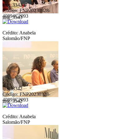
img_3343
Código: FNP20230328-
40894C2093
img_3343
Crédito: Anabela
Salomão/FNP
img_3342
Código: FNP20230328-
40893C2093
img_3342
Crédito: Anabela
Salomão/FNP