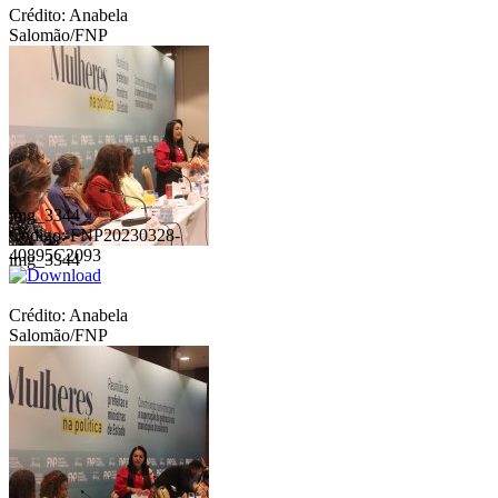
Crédito: Anabela
Salomão/FNP
img_3344
Código: FNP20230328-
40895C2093
img_3344
Crédito: Anabela
Salomão/FNP