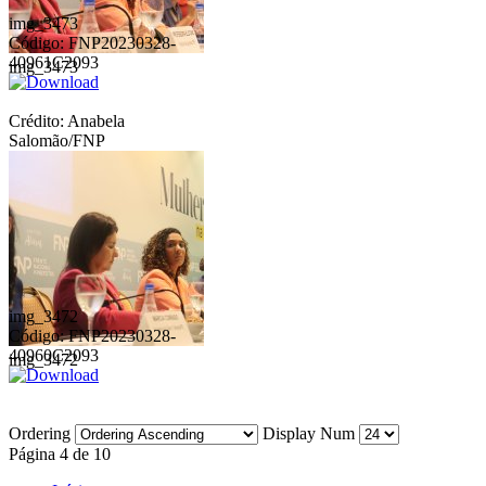
img_3473
Código: FNP20230328-
40961C2093
img_3473
Crédito: Anabela
Salomão/FNP
img_3472
Código: FNP20230328-
40960C2093
img_3472
Ordering
Display Num
Página 4 de 10