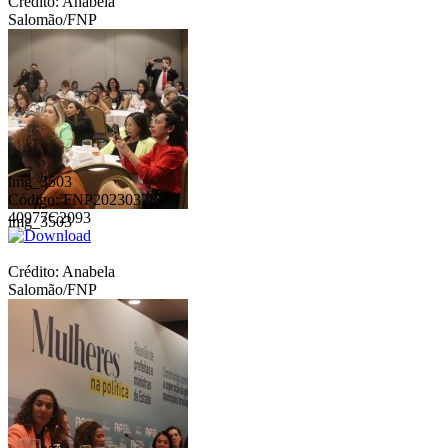
Crédito: Anabela
Salomão/FNP
img_3503
Código: FNP20230328-
40977C2093
img_3503
Crédito: Anabela
Salomão/FNP