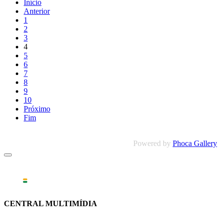
Início
Anterior
1
2
3
4
5
6
7
8
9
10
Próximo
Fim
Powered by
Phoca Gallery
CENTRAL MULTIMÍDIA