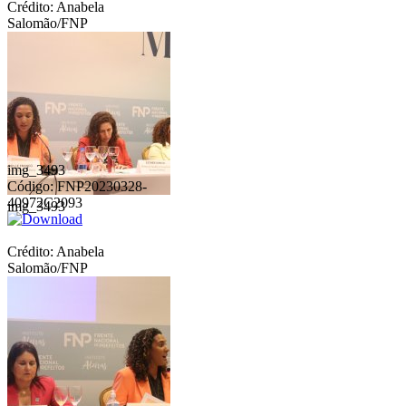
Crédito: Anabela
Salomão/FNP
img_3493
Código: FNP20230328-
40972C2093
img_3493
Crédito: Anabela
Salomão/FNP