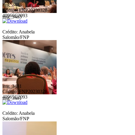
img_3483
Código: FNP20230328-
40966C2093
img_3483
Crédito: Anabela
Salomão/FNP
img_3481
Código: FNP20230328-
40965C2093
img_3481
Crédito: Anabela
Salomão/FNP