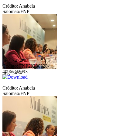
Crédito: Anabela
Salomão/FNP
img_3474
Código: FNP20230328-
40962C2093
img_3474
Crédito: Anabela
Salomão/FNP