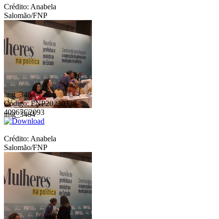
Crédito: Anabela
Salomão/FNP
img_3484
Código: FNP20230328-
40967C2093
img_3484
Crédito: Anabela
Salomão/FNP