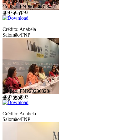
img_3501
Código: FNP20230328-
40976C2093
img_3501
Crédito: Anabela
Salomão/FNP
img_3500
Código: FNP20230328-
40975C2093
img_3500
Crédito: Anabela
Salomão/FNP