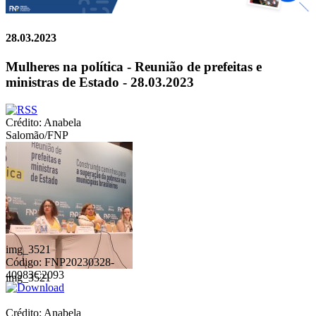
28.03.2023
Mulheres na política - Reunião de prefeitas e
ministras de Estado - 28.03.2023
Crédito: Anabela
Salomão/FNP
img_3521
Código: FNP20230328-
40983C2093
img_3521
Crédito: Anabela