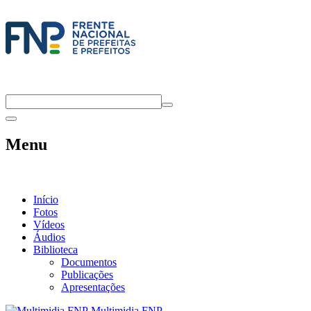
Menu
Início
Fotos
Vídeos
Áudios
Biblioteca
Documentos
Publicações
Apresentações
Multimidia FNP