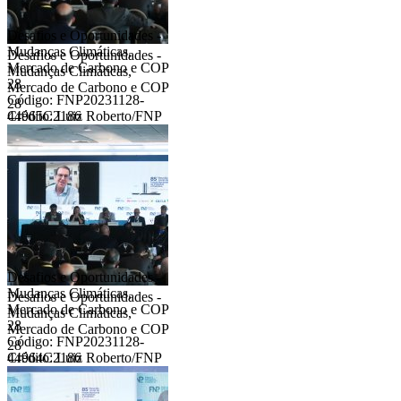
Desafios e Oportunidades -
Mudanças Climáticas,
Desafios e Oportunidades -
Mercado de Carbono e COP
Mudanças Climáticas,
28
Mercado de Carbono e COP
Código: FNP20231128-
28
44965C2186
Crédito: Luiz Roberto/FNP
Desafios e Oportunidades -
Mudanças Climáticas,
Desafios e Oportunidades -
Mercado de Carbono e COP
Mudanças Climáticas,
28
Mercado de Carbono e COP
Código: FNP20231128-
28
44964C2186
Crédito: Luiz Roberto/FNP