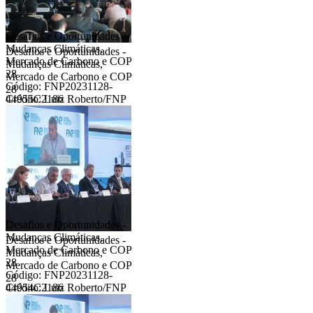
Desafios e Oportunidades -
Mudanças Climáticas,
Desafios e Oportunidades -
Mercado de Carbono e COP
Mudanças Climáticas,
28
Mercado de Carbono e COP
Código: FNP20231128-
28
44955C2186
Crédito: Luiz Roberto/FNP
Desafios e Oportunidades -
Mudanças Climáticas,
Desafios e Oportunidades -
Mercado de Carbono e COP
Mudanças Climáticas,
28
Mercado de Carbono e COP
Código: FNP20231128-
28
44954C2186
Crédito: Luiz Roberto/FNP