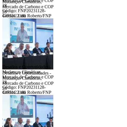
Mercado de Carbono e COP
Mudanças Climáticas,
28
Mercado de Carbono e COP
Código: FNP20231128-
28
44952C2186
Crédito: Luiz Roberto/FNP
Desafios e Oportunidades -
Mudanças Climáticas,
Desafios e Oportunidades -
Mercado de Carbono e COP
Mudanças Climáticas,
28
Mercado de Carbono e COP
Código: FNP20231128-
28
44951C2186
Crédito: Luiz Roberto/FNP