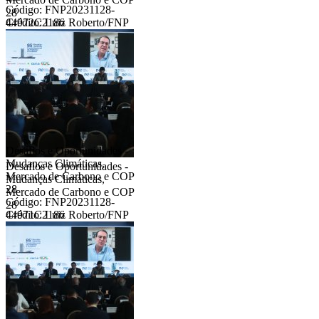
Código: FNP20231128-
28
44972C2186
Crédito: Luiz Roberto/FNP
Desafios e Oportunidades -
Mudanças Climáticas,
Desafios e Oportunidades -
Mercado de Carbono e COP
Mudanças Climáticas,
28
Mercado de Carbono e COP
Código: FNP20231128-
28
44971C2186
Crédito: Luiz Roberto/FNP