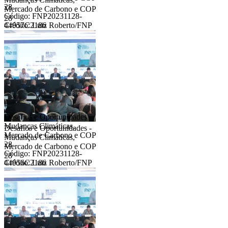
28
Mercado de Carbono e COP
Código: FNP20231128-
28
44957C2186
Crédito: Luiz Roberto/FNP
Desafios e Oportunidades -
Mudanças Climáticas,
Desafios e Oportunidades -
Mercado de Carbono e COP
Mudanças Climáticas,
28
Mercado de Carbono e COP
Código: FNP20231128-
28
44956C2186
Crédito: Luiz Roberto/FNP