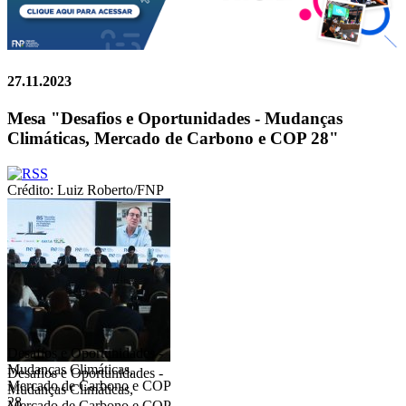
27.11.2023
Mesa "Desafios e Oportunidades - Mudanças
Climáticas, Mercado de Carbono e COP 28"
Crédito: Luiz Roberto/FNP
Desafios e Oportunidades -
Mudanças Climáticas,
Desafios e Oportunidades -
Mercado de Carbono e COP
Mudanças Climáticas,
28
Mercado de Carbono e COP