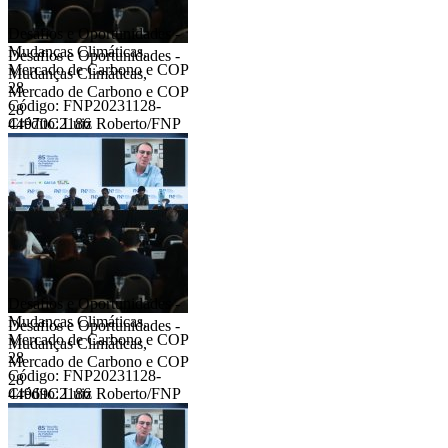
Desafios e Oportunidades -
Mudanças Climáticas,
Desafios e Oportunidades -
Mercado de Carbono e COP
Mudanças Climáticas,
28
Mercado de Carbono e COP
Código: FNP20231128-
28
44970C2186
Crédito: Luiz Roberto/FNP
Desafios e Oportunidades -
Mudanças Climáticas,
Desafios e Oportunidades -
Mercado de Carbono e COP
Mudanças Climáticas,
28
Mercado de Carbono e COP
Código: FNP20231128-
28
44969C2186
Crédito: Luiz Roberto/FNP