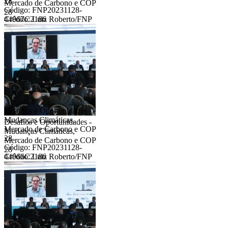
28
Mercado de Carbono e COP
Código: FNP20231128-
28
44967C2186
Crédito: Luiz Roberto/FNP
Desafios e Oportunidades -
Mudanças Climáticas,
Desafios e Oportunidades -
Mercado de Carbono e COP
Mudanças Climáticas,
28
Mercado de Carbono e COP
Código: FNP20231128-
28
44966C2186
Crédito: Luiz Roberto/FNP