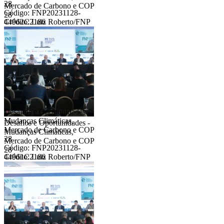
28
Mercado de Carbono e COP
Código: FNP20231128-
28
44962C2186
Crédito: Luiz Roberto/FNP
Desafios e Oportunidades -
Mudanças Climáticas,
Desafios e Oportunidades -
Mercado de Carbono e COP
Mudanças Climáticas,
28
Mercado de Carbono e COP
Código: FNP20231128-
28
44961C2186
Crédito: Luiz Roberto/FNP