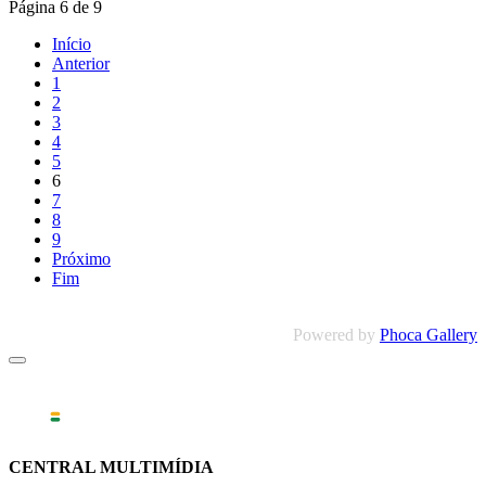
Página 6 de 9
Início
Anterior
1
2
3
4
5
6
7
8
9
Próximo
Fim
Powered by
Phoca Gallery
CENTRAL MULTIMÍDIA