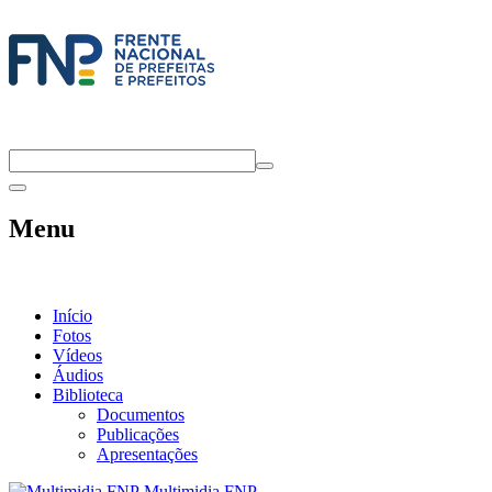
Menu
Início
Fotos
Vídeos
Áudios
Biblioteca
Documentos
Publicações
Apresentações
Multimidia FNP