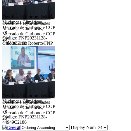
Desafios e Oportunidades -
Mudanças Climáticas,
Desafios e Oportunidades -
Mercado de Carbono e COP
Mudanças Climáticas,
28
Mercado de Carbono e COP
Código: FNP20231128-
28
44950C2186
Crédito: Luiz Roberto/FNP
Desafios e Oportunidades -
Mudanças Climáticas,
Desafios e Oportunidades -
Mercado de Carbono e COP
Mudanças Climáticas,
28
Mercado de Carbono e COP
Código: FNP20231128-
28
44949C2186
Ordering
Display Num