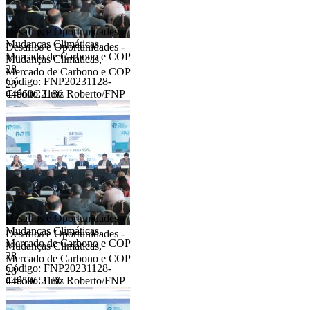
Desafios e Oportunidades -
Mudanças Climáticas,
Desafios e Oportunidades -
Mercado de Carbono e COP
Mudanças Climáticas,
28
Mercado de Carbono e COP
Código: FNP20231128-
28
44960C2186
Crédito: Luiz Roberto/FNP
Desafios e Oportunidades -
Mudanças Climáticas,
Desafios e Oportunidades -
Mercado de Carbono e COP
Mudanças Climáticas,
28
Mercado de Carbono e COP
Código: FNP20231128-
28
44959C2186
Crédito: Luiz Roberto/FNP