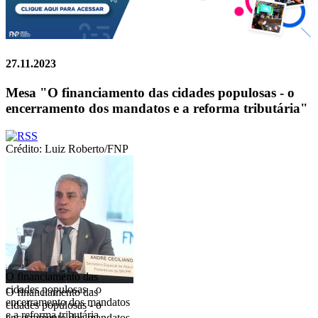
27.11.2023
Mesa "O financiamento das cidades populosas - o
encerramento dos mandatos e a reforma tributária"
Crédito: Luiz Roberto/FNP
O financiamento das
cidades populosas - o
O financiamento das
encerramento dos mandatos
cidades populosas - o
e a reforma tributária
encerramento dos mandatos