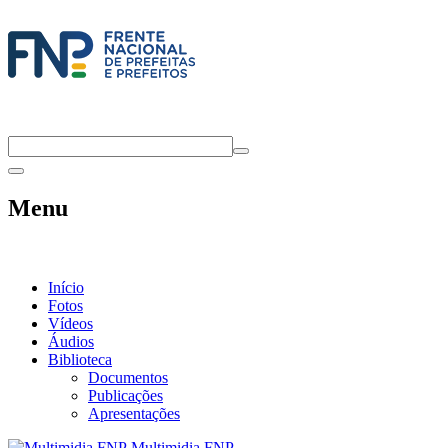
Menu
Início
Fotos
Vídeos
Áudios
Biblioteca
Documentos
Publicações
Apresentações
Multimidia FNP