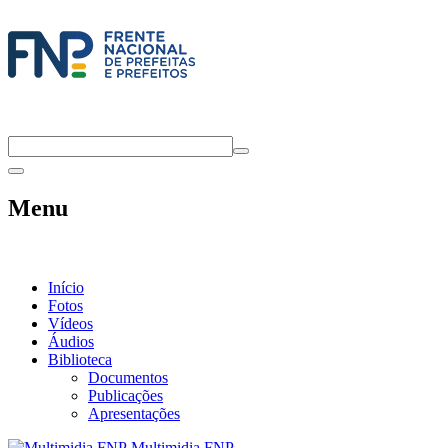
Menu
Início
Fotos
Vídeos
Áudios
Biblioteca
Documentos
Publicações
Apresentações
Multimidia FNP