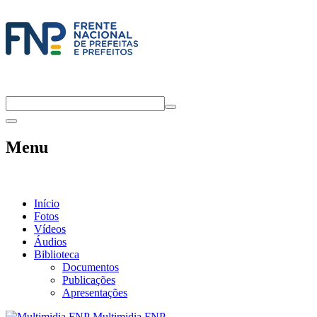
Menu
Início
Fotos
Vídeos
Áudios
Biblioteca
Documentos
Publicações
Apresentações
Multimidia FNP